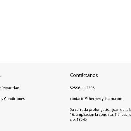
L
Contáctanos
e Privacidad
525961112396
 y Condiciones
contacto@thecherrycharm.com
5a cerrada prolongación juan de la 
16, ampliación la conchita, Tláhuac, 
c.p. 13545