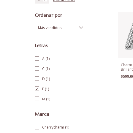
Ordenar por
Letras
A (1)
Charm 
C (1)
Brillan
Para P
$599.
D (1)
E (1)
M (1)
Marca
Cherrycharm (1)