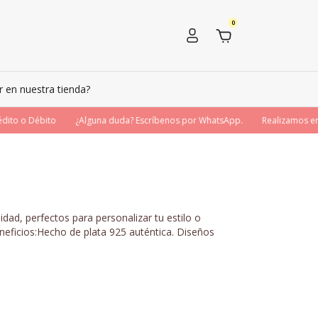
0
en nuestra tienda?
to o Débito
¿Alguna duda? Escríbenos por WhatsApp.
Realizamos enví
dad, perfectos para personalizar tu estilo o
neficios:Hecho de plata 925 auténtica. Diseños