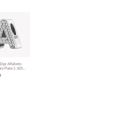
Dije Alfabeto
tes Plata S .925
andora
00