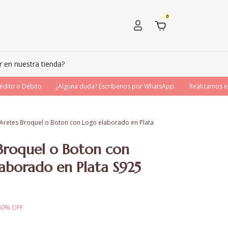
0
en nuestra tienda?
to o Débito
¿Alguna duda? Escríbenos por WhatsApp.
Realizamos enví
Aretes Broquel o Boton con Logo elaborado en Plata
Broquel o Boton con
aborado en Plata S925
60
%
OFF