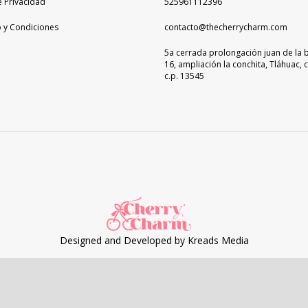
e Privacidad
525961112396
 y Condiciones
contacto@thecherrycharm.com
5a cerrada prolongación juan de la 
16, ampliación la conchita, Tláhuac, 
c.p. 13545
Designed and Developed by
Kreads Media