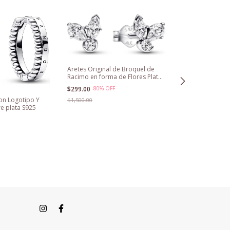
Aretes Original de Broquel de
Racimo en forma de Flores Plata
S925 Ale
$299.00
-
80
%
OFF
on Logotipo Y
$1,500.00
e plata S925
Aretes Aro Doble
Regalo Para Mu
$599.00