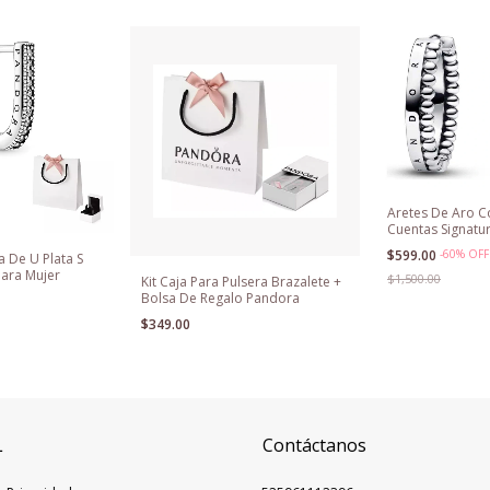
Aretes De Aro C
Cuentas Signatur
$599.00
-
60
%
OFF
 De U Plata S
Para Mujer
$1,500.00
Kit Caja Para Pulsera Brazalete +
Bolsa De Regalo Pandora
$349.00
L
Contáctanos