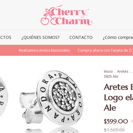
CTOS
¿QUIÉNES SOMOS?
CONTACTO
¿Cómo comprar 
Realizamos envíos Nacionales
Compra ahora con Tarjeta de Crédi
Inicio
.
Aretes
.
S925 Ale
Aretes 
Logo el
Ale
$599.00
-
$1,500.00