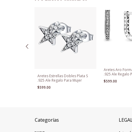
- Aros Plata
Aretes Aro Forma
.925 Ale Regalo 
Aretes Estrellas Dobles Plata S
.925 Ale Regalo Para Mujer
$599.00
$599.00
Categorías
LEGA