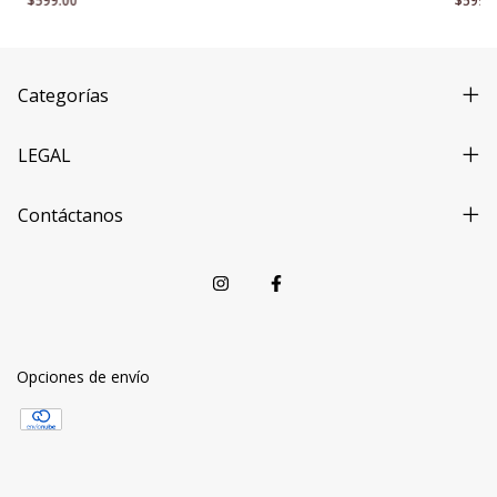
$599.00
$599.
regalo
Categorías
LEGAL
Contáctanos
Opciones de envío