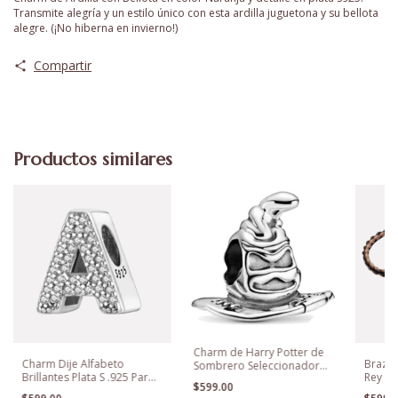
Transmite alegría y un estilo único con esta ardilla juguetona y su bellota
alegre. (¡No hiberna en invierno!)
Compartir
Productos similares
Charm de Harry Potter de
Charm Dije Alfabeto
Brazal
Sombrero Seleccionador
Brillantes Plata S .925 Para
Rey L
Plata 925
$599.00
Pandora
Pandor