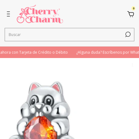
0
ora con Tarjeta de Crédito o Débito
¿Alguna duda? Escríbenos por What