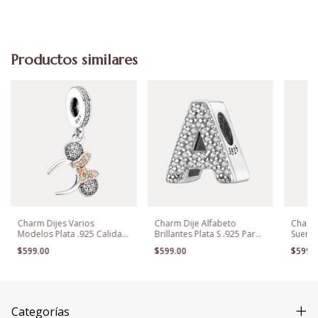
Productos similares
Charm Dijes Varios
Charm Dije Alfabeto
Charm 
Modelos Plata .925 Calidad
Brillantes Plata S .925 Para
Suerte
Premium
Pandora
Mixto
$599.00
$599.00
$599.
Categorías