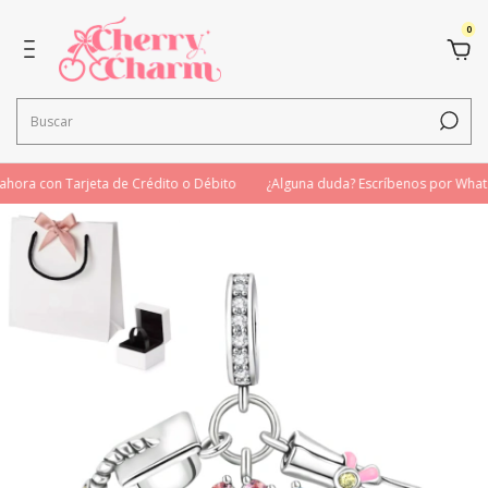
0
ora con Tarjeta de Crédito o Débito
¿Alguna duda? Escríbenos por What