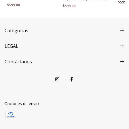
$599.
Pandora + un charm de
$599.00
$599.00
regalo
Categorías
LEGAL
Contáctanos
Opciones de envío