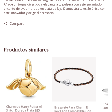
¡Hazte notar con el Charm Original de Racimo Uvas Morado Plata S925!
Añade un toque divertido y elegante a tu pulsera con este encantador
encanto de uvas morado en plata de ley. ¡Demuestra tu estilo único con
este innovador y original accesorio!
Compartir
Productos similares
Charm 
Charm de Harry Potter el
Brazalete Para Charm El
Sombr
Snitch Dorada Plata 925
Rey Leon Compatible Con
Plata 