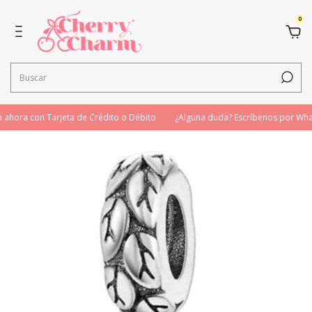
0
hora con Tarjeta de Crédito o Débito
¿Alguna duda? Escríbenos por Wha