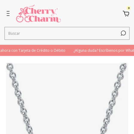
0
ora con Tarjeta de Crédito o Débito
¿Alguna duda? Escríbenos por What