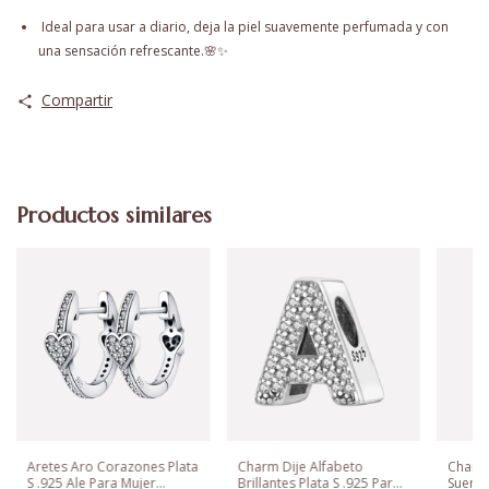
Ideal para usar a diario, deja la piel suavemente perfumada y con
una sensación refrescante.🌸✨
Compartir
Productos similares
Aretes Aro Corazones Plata
Charm Dije Alfabeto
Charm 
S .925 Ale Para Mujer
Brillantes Plata S .925 Para
Suerte