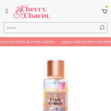
0
ora con Tarjeta de Crédito o Débito
¿Alguna duda? Escríbenos por What