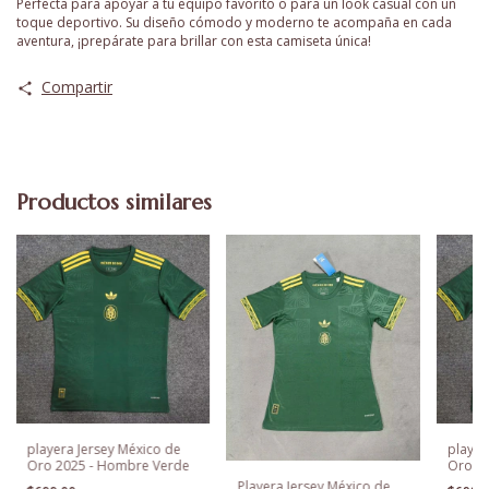
Perfecta para apoyar a tu equipo favorito o para un look casual con un
toque deportivo. Su diseño cómodo y moderno te acompaña en cada
aventura, ¡prepárate para brillar con esta camiseta única!
Compartir
Productos similares
playera Jersey México de
player
Oro 2025 - Hombre Verde
Oro 2
Playera Jersey México de