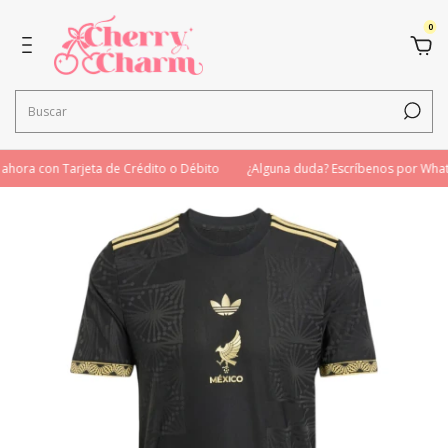
0
ora con Tarjeta de Crédito o Débito
¿Alguna duda? Escríbenos por What