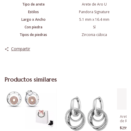
Tipo de arete
Arete de Aro U
Estilos
Pandora Signature
Largo x Ancho
5.1 mm x 16.4 mm
Con piedra
Sí
Tipos de piedras
Zirconia cúbica
Compartir
Productos similares
Aretes
de Rac
Flores
$299.