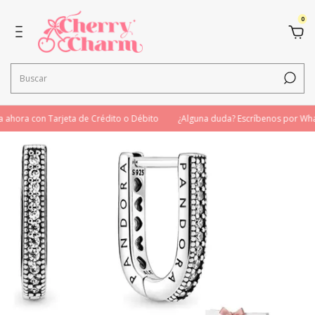
0
hora con Tarjeta de Crédito o Débito
¿Alguna duda? Escríbenos por Wha