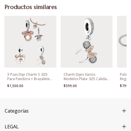
Productos similares
3 Pzas Dije Charm S .925
Charm Dijes Varios
Pulser
Para Pandora + Brazalete
Modelos Plata .925 Calidad
Regalo
De Ragalo
Premium
Pando
$1,500.00
$599.00
$799.
Categorías
LEGAL