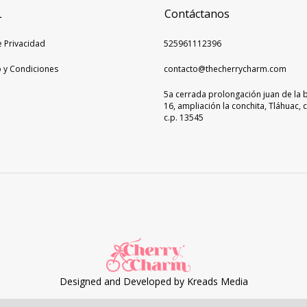
L
Contáctanos
e Privacidad
525961112396
 y Condiciones
contacto@thecherrycharm.com
5a cerrada prolongación juan de la 
16, ampliación la conchita, Tláhuac, 
c.p. 13545
Designed and Developed by
Kreads Media