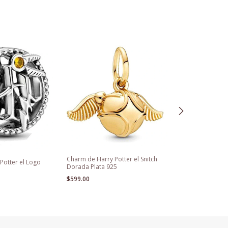
Charm de Harry Potter el Snitch
Kit Caja Para Pu
Potter el Logo
Dorada Plata 925
Bolsa De Regal
$599.00
$349.00