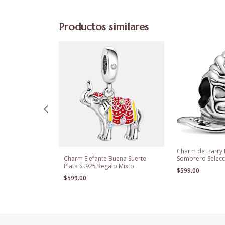
Productos similares
Charm de Harry 
Sombrero Selecc
a Charms +
Charm Elefante Buena Suerte
925
use Para
Plata S .925 Regalo Mixto
$599.00
$599.00