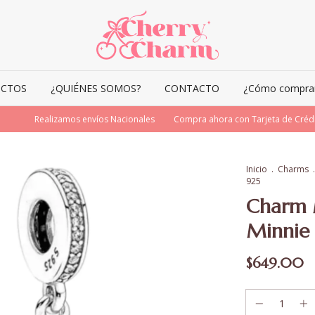
CTOS
¿QUIÉNES SOMOS?
CONTACTO
¿Cómo comprar 
Realizamos envíos Nacionales
Compra ahora con Tarjeta de Crédito o
Inicio
.
Charms
.
925
Charm 
Minnie 
$649.00