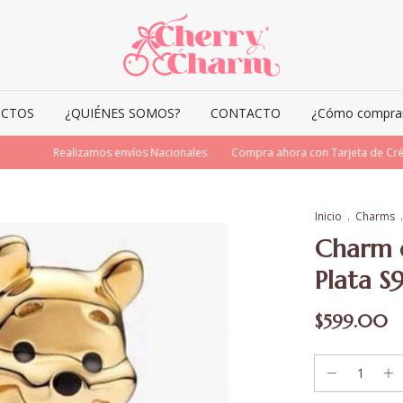
CTOS
¿QUIÉNES SOMOS?
CONTACTO
¿Cómo comprar 
Realizamos envíos Nacionales
Compra ahora con Tarjeta de Crédit
Inicio
.
Charms
.
Charm 
Plata S
$599.00