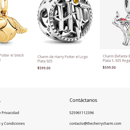
otter el Snitch
Charm Elefante 
Charm de Harry Potter el Logo
5
Plata S .925 Reg
Plata 925
$599.00
$599.00
L
Contáctanos
e Privacidad
525961112396
 y Condiciones
contacto@thecherrycharm.com