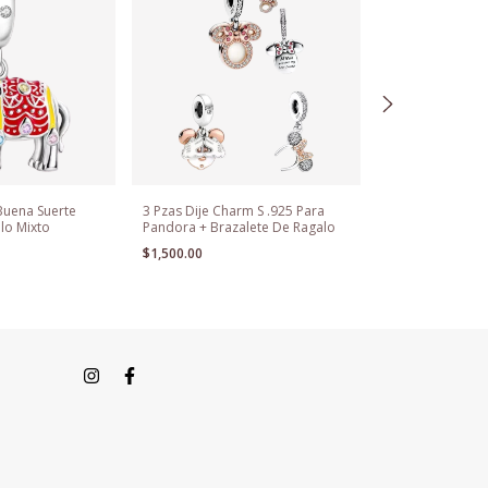
Buena Suerte
3 Pzas Dije Charm S .925 Para
Charm Dije Alfab
alo Mixto
Pandora + Brazalete De Ragalo
Plata S .925 Pa
$1,500.00
$599.00