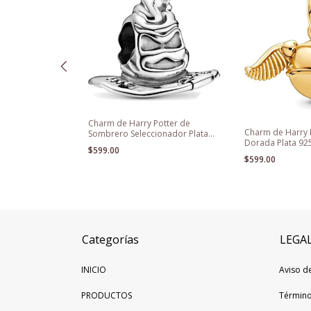
Charm de Harry Potter de
Charm de Harry P
Sombrero Seleccionador Plata
a Charms +
Dorada Plata 92
925
use Para
$599.00
$599.00
Categorías
LEGA
INICIO
Aviso d
PRODUCTOS
Término