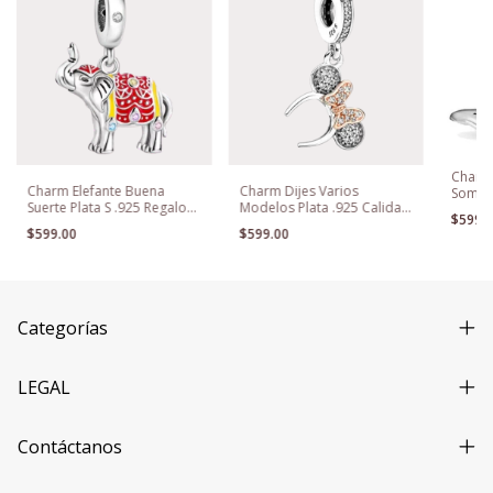
Charm 
Charm Elefante Buena
Charm Dijes Varios
Sombr
Suerte Plata S .925 Regalo
Modelos Plata .925 Calidad
Plata 
$599.
Mixto
Premium
$599.00
$599.00
Categorías
LEGAL
Contáctanos