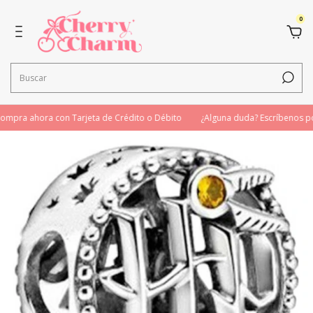
0
mpra ahora con Tarjeta de Crédito o Débito
¿Alguna duda? Escríbenos p